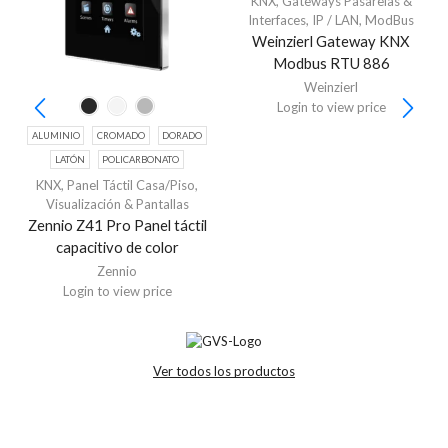
KNX
,
Gateways Pasarelas &
Interfaces
,
IP / LAN
,
ModBus
Weinzierl Gateway KNX
Modbus RTU 886
Weinzierl
Login to view price
ALUMINIO
CROMADO
DORADO
LATÓN
POLICARBONATO
KNX
,
Panel Táctil Casa/Piso
,
Visualización & Pantallas
Zennio Z41 Pro Panel táctil
capacitivo de color
Zennio
Login to view price
Ver todos los productos