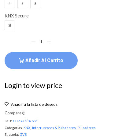
4
6
8
KNX Secure
SI
Añadir Al Carrito
Login to view price
Añadir a la lista de deseos
Compare
SKU:
CHPB-0*/02.S.2*
Categorías
KNX
,
Interruptores & Pulsadores
,
Pulsadores
Etiqueta:
GVS