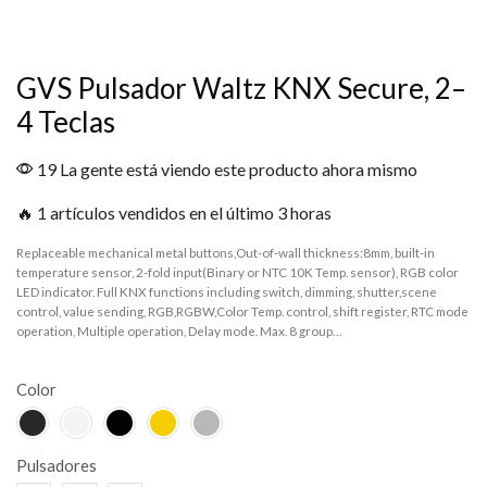
GVS Pulsador Waltz KNX Secure, 2–
4 Teclas
19 La gente está viendo este producto ahora mismo
🔥 1 artículos vendidos en el último 3 horas
Replaceable mechanical metal buttons,Out-of-wall thickness:8mm, built-in
temperature sensor, 2-fold input(Binary or NTC 10K Temp. sensor), RGB color
LED indicator. Full KNX functions including switch, dimming, shutter,scene
control, value sending, RGB,RGBW,Color Temp. control, shift register, RTC mode
operation, Multiple operation, Delay mode. Max. 8 group…
Color
Pulsadores