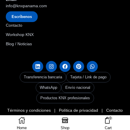
info@knxpanama.com
Escríbenos
Contacto
Workshop KNX
Blog / Noticias
Transferencia bancaria
Tarjeta / Link de pago
WhatsApp
Envío nacional
Productos KNX profesionales
Términos y condiciones
|
Política de privacidad
|
Contacto
Copyright © 2026
KNX Panama
. Creado por Grupo Codax –
KNX Userclub
0
Panama & Codax Group
.
Home
Shop
Cart