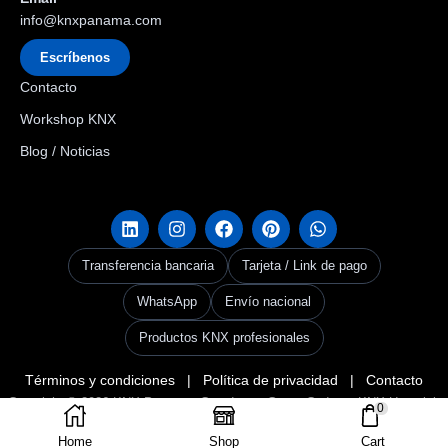
info@knxpanama.com
Escríbenos
Contacto
Workshop KNX
Blog / Noticias
Transferencia bancaria
Tarjeta / Link de pago
WhatsApp
Envío nacional
Productos KNX profesionales
Términos y condiciones
|
Política de privacidad
|
Contacto
Copyright © 2026
KNX Panama
. Creado por Grupo Codax –
KNX Userclub
0
Panama & Codax Group
.
Home
Shop
Cart