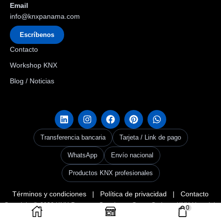
Email
info@knxpanama.com
Escríbenos
Contacto
Workshop KNX
Blog / Noticias
Transferencia bancaria
Tarjeta / Link de pago
WhatsApp
Envío nacional
Productos KNX profesionales
Términos y condiciones
|
Política de privacidad
|
Contacto
Copyright © 2026
KNX Panama
. Creado por Grupo Codax –
KNX Userclub
0
Panama & Codax Group
.