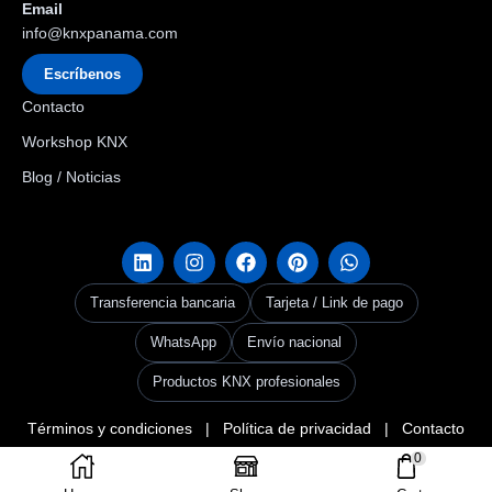
Email
info@knxpanama.com
Escríbenos
Contacto
Workshop KNX
Blog / Noticias
Transferencia bancaria
Tarjeta / Link de pago
WhatsApp
Envío nacional
Productos KNX profesionales
Términos y condiciones
|
Política de privacidad
|
Contacto
Copyright © 2026
KNX Panama
. Creado por Grupo Codax –
KNX Userclub
0
Panama & Codax Group
.