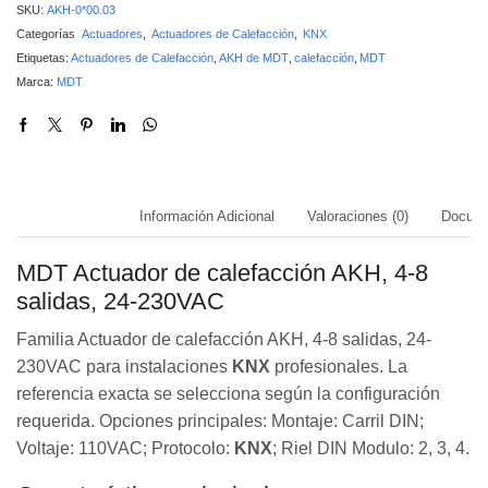
SKU:
AKH-0*00.03
Categorías
Actuadores
,
Actuadores de Calefacción
,
KNX
Etiquetas:
Actuadores de Calefacción
,
AKH de MDT
,
calefacción
,
MDT
Marca:
MDT
Descripción
Información Adicional
Valoraciones (0)
Docume
MDT Actuador de calefacción AKH, 4-8
salidas, 24-230VAC
Familia Actuador de calefacción AKH, 4-8 salidas, 24-
230VAC para instalaciones
KNX
profesionales. La
referencia exacta se selecciona según la configuración
requerida. Opciones principales: Montaje: Carril DIN;
Voltaje: 110VAC; Protocolo:
KNX
; Riel DIN Modulo: 2, 3, 4.