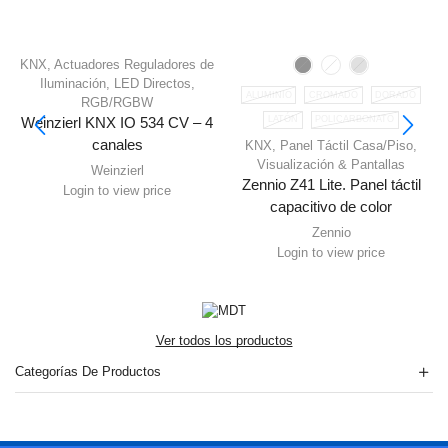
KNX
,
Actuadores Reguladores de
Iluminación
,
LED Directos
,
ALUMINIO
CROMADO
DORADO
RGB/RGBW
LATÓN
POLICARBONATO
Weinzierl KNX IO 534 CV – 4
canales
KNX
,
Panel Táctil Casa/Piso
,
Visualización & Pantallas
Weinzierl
Zennio Z41 Lite. Panel táctil
Login to view price
capacitivo de color
Zennio
Login to view price
Ver todos los productos
Categorías De Productos