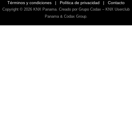
Términos y condiciones
|
Política de privacidad
|
Contacto
Copyright © 2026
KNX Panama
. Creado por Grupo Codax –
KNX Userclub
Panama & Codax Group
.