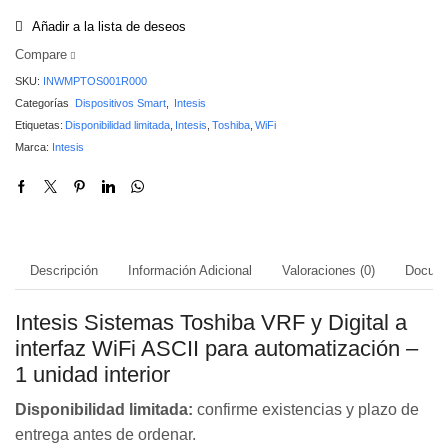
Añadir a la lista de deseos
Compare
SKU:
INWMPTOS001R000
Categorías
Dispositivos Smart
,
Intesis
Etiquetas:
Disponibilidad limitada
,
Intesis
,
Toshiba
,
WiFi
Marca:
Intesis
Descripción
Información Adicional
Valoraciones (0)
Docume
Intesis Sistemas Toshiba VRF y Digital a
interfaz WiFi ASCII para automatización –
1 unidad interior
Disponibilidad limitada:
confirme existencias y plazo de
entrega antes de ordenar.