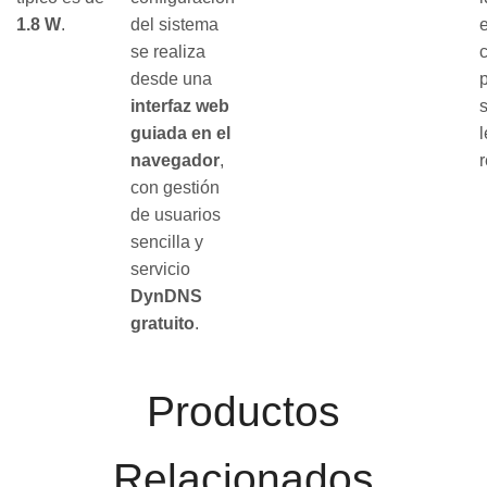
1.8 W
.
del sistema
se realiza
desde una
interfaz web
s
guiada en el
l
navegador
,
con gestión
de usuarios
sencilla y
servicio
DynDNS
gratuito
.
Productos
Relacionados