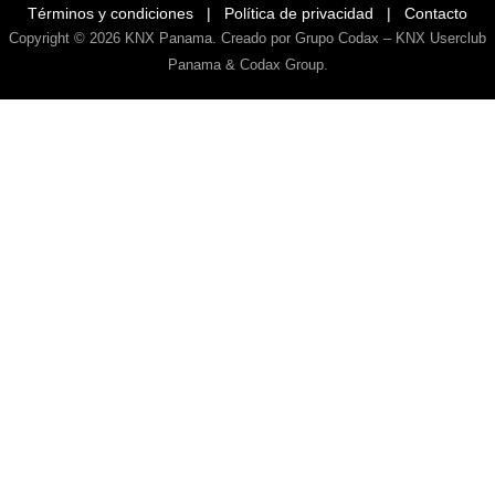
Términos y condiciones
|
Política de privacidad
|
Contacto
Copyright © 2026
KNX Panama
. Creado por Grupo Codax –
KNX Userclub
Panama & Codax Group
.