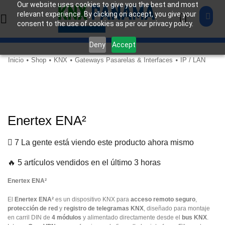
Our website uses cookies to give you the best and most
relevant experience. By clicking on accept, you give your
consent to the use of cookies as per our privacy policy.
Deny
Accept
Inicio
Shop
KNX
Gateways Pasarelas & Interfaces
IP / LAN
•
•
•
•
Enertex ENA²
7 La gente está viendo este producto ahora mismo
🔥 5 artículos vendidos en el último 3 horas
Enertex ENA²
El
Enertex ENA²
es un dispositivo KNX para
acceso remoto seguro
,
protección de red
y
registro de telegramas KNX
, diseñado para montaje
en carril DIN de
4 módulos
y alimentado directamente desde el
bus KNX
.