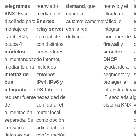
telegramas
reenviado
demand
, que
reenvío y el
KNX
. Está
mediante el
conecta
filtrado del
t
diseñado para
Enertex
automáticamente
tráfico, e
montaje en
relay server
,
con la red
integrar
d
carril DIN y
compatible
definida.
funciones de
f
ocupa
4
con distintos
firewall
y
c
módulos
,
proveedores
servidor
alimentándose
de internet,
DHCP
,
mediante una
incluidos
ayudando a
interfaz de
entornos
segmentar y
bus
IPv4, IPv6 y
proteger la
s
integrada
, sin
DS-Lite
, sin
infraestructura
requerir fuente
necesidad de
IP asociada al
de
configurar el
sistema KNX.
v
alimentación
router local,
separada. Su
como opción
o
consumo
adicional. La
típico es de
configuración
i