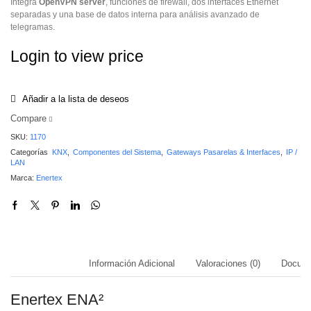
Integra
OpenVPN server
, funciones de firewall, dos interfaces Ethernet
separadas y una base de datos interna para análisis avanzado de
telegramas.
Login to view price
Añadir a la lista de deseos
Compare
SKU:
1170
Categorías
KNX
,
Componentes del Sistema
,
Gateways Pasarelas & Interfaces
,
IP /
LAN
Marca:
Enertex
Descripción
Información Adicional
Valoraciones (0)
Docume
Enertex ENA²