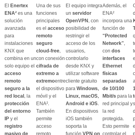
El
Enertex
Una de sus
El equipo integra
Además, el
ENA²
es una
funciones
un
servidor
ENA²
solución
principales
OpenVPN
, con
incorpora una
avanzada
es el
acceso
posibilidad de
función de
para
remoto
restringir el
“Protected
q
instalaciones
seguro
acceso de los
Network”
,
KNX que
cloud-free
,
usuarios,
con
dos
combina en un
con conexión
controlarlo
interfaces
solo equipo el
cifrada de
desde KNX y
Ethernet
acceso
extremo a
utilizar software
físicas
remoto
extremo
entre
cliente gratuito
separadas
seguro a la
el dispositivo
para
Windows,
de 10/100
red local
, la
móvil y el
Linux, macOS,
Mbit/s
para la
protección
ENA².
Android e iOS
.
red principal y
del entorno
También
En dispositivos
la red
IP
y el
permite
iOS también
protegida.
registro
acceso
soporta la
Esto permite
masivo de
remoto
función
VPN on
controlar el