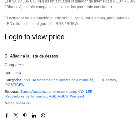
El KNX IO 536 CC (4D) es un actuador regulador de intensidad RGB / RGBW
/ Blanco Ajustable compacto con 4 salidas (corriente constante) .
El actuador de atenuación puede ser utilizado, por ejemplo, para paneles
LED o tiras con configuración RGB / RGBW…
Login to view price
Añadir a la lista de deseos
Compare
SKU:
5354
Categorías
KNX
,
Actuadores Reguladores de Iluminación
,
LED Directos
,
RGB/RGBW
Etiquetas:
Blanco Ajustable
,
corriente constante
,
KNX
,
LED
,
Reguladores de Iluminación
,
RGB
,
RGBW
,
Weinzierl
Marca:
Weinzierl