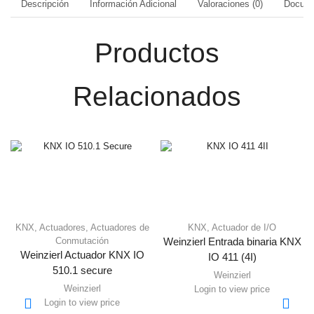
Descripción
Información Adicional
Valoraciones (0)
Docume
Productos
Relacionados
KNX
,
Actuadores
,
Actuadores de
KNX
,
Actuador de I/O
Conmutación
Weinzierl Entrada binaria KNX
Weinzierl Actuador KNX IO
IO 411 (4I)
510.1 secure
Weinzierl
Weinzierl
Login to view price
Login to view price