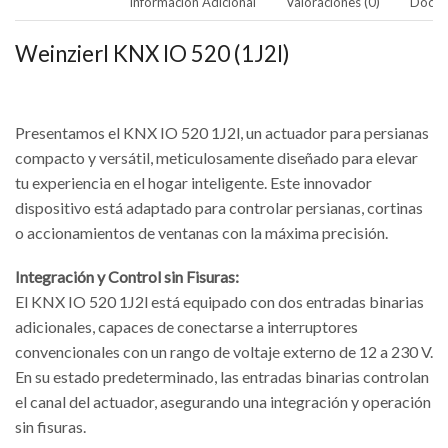
Descripción
Información Adicional
Valoraciones (0)
Docum
Weinzierl KNX IO 520 (1J2I)
Presentamos el KNX IO 520 1J2l, un actuador para persianas
compacto y versátil, meticulosamente diseñado para elevar
tu experiencia en el hogar inteligente. Este innovador
dispositivo está adaptado para controlar persianas, cortinas
o accionamientos de ventanas con la máxima precisión.
Integración y Control sin Fisuras:
El KNX IO 520 1J2l está equipado con dos entradas binarias
adicionales, capaces de conectarse a interruptores
convencionales con un rango de voltaje externo de 12 a 230 V.
En su estado predeterminado, las entradas binarias controlan
el canal del actuador, asegurando una integración y operación
sin fisuras.