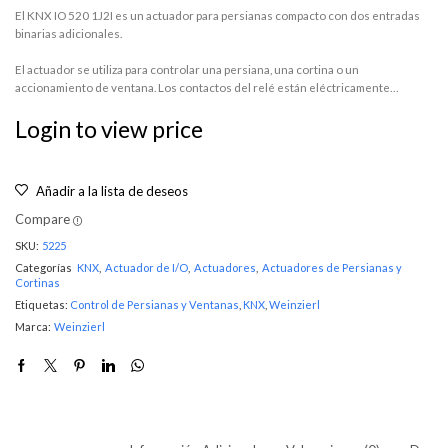
El KNX IO 520 1J2I es un actuador para persianas compacto con dos entradas
binarias adicionales.
El actuador se utiliza para controlar una persiana, una cortina o un
accionamiento de ventana. Los contactos del relé están eléctricamente…
Login to view price
Añadir a la lista de deseos
Compare
SKU:
5225
Categorías
KNX
,
Actuador de I/O
,
Actuadores
,
Actuadores de Persianas y
Cortinas
Etiquetas:
Control de Persianas y Ventanas
,
KNX
,
Weinzierl
Marca:
Weinzierl