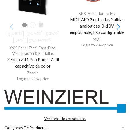
KNX
,
Actuador de I/O
MDT AIO 2 entradas/salidas
analógicas, 0-10V,
empotrable, E/S configurable
ALUMINIO
CROMADO
DORADO
MDT
LATÓN
POLICARBONATO
Login to view price
KNX
,
Panel Táctil Casa/Piso
,
Visualización & Pantallas
Zennio Z41 Pro Panel táctil
capacitivo de color
Zennio
Login to view price
Ver todos los productos
Categorías De Productos