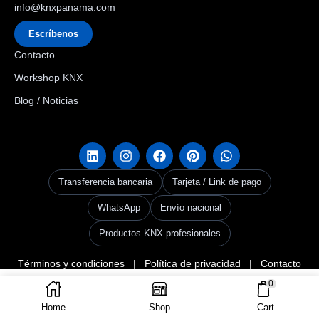
info@knxpanama.com
Escríbenos
Contacto
Workshop KNX
Blog / Noticias
Transferencia bancaria
Tarjeta / Link de pago
WhatsApp
Envío nacional
Productos KNX profesionales
Términos y condiciones
|
Política de privacidad
|
Contacto
Copyright © 2026
KNX Panama
. Creado por Grupo Codax –
KNX Userclub
0
AÑADIR AL CARRITO
Panama & Codax Group
.
Home
Shop
Cart