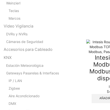
Weinzierl
Teclas
Marcos
Video Vigilancia
DVRs y NVRs
Cámaras de Seguridad
Accesorios para Cableado
Modbus
,
Pas
Intes
KNX
Modb
Estación Meteorológica
Modbus
Gateways Pasarelas & Interfaces
disp
IP / LAN
Zigbee
$
Aire Acondicionado
AÑADIR
DMX