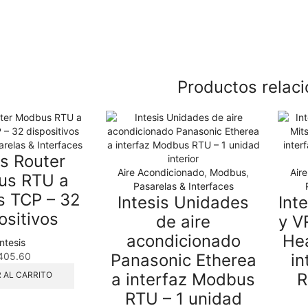
Productos relac
arelas & Interfaces
is Router
Aire Acondicionado
,
Modbus
,
Air
us RTU a
Pasarelas & Interfaces
 TCP – 32
Intesis Unidades
Int
ositivos
de aire
y V
acondicionado
Hea
Intesis
405.60
Panasonic Etherea
i
a interfaz Modbus
R
 AL CARRITO
RTU – 1 unidad