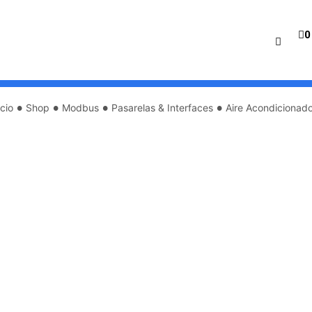
0
•
•
•
•
icio
Shop
Modbus
Pasarelas & Interfaces
Aire Acondicionad