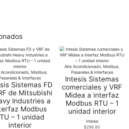
ionados
Aire Acondicionado
,
Modbus
,
e Acondicionado
,
Modbus
,
Pasarelas & Interfaces
Intesis Sistemas
Pasarelas & Interfaces
esis Sistemas FD
comerciales y VRF
RF de Mitsubishi
Midea a interfaz
vy Industries a
Modbus RTU – 1
nterfaz Modbus
unidad interior
TU – 1 unidad
Intesis
interior
$
298.80