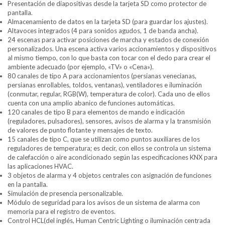
Presentación de diapositivas desde la tarjeta SD como protector de
pantalla.
Almacenamiento de datos en la tarjeta SD (para guardar los ajustes).
Altavoces integrados (4 para sonidos agudos, 1 de banda ancha).
24 escenas para activar posiciones de marcha y estados de conexión
personalizados. Una escena activa varios accionamientos y dispositivos
al mismo tiempo, con lo que basta con tocar con el dedo para crear el
ambiente adecuado (por ejemplo, «TV» o «Cena»).
80 canales de tipo A para accionamientos (persianas venecianas,
persianas enrollables, toldos, ventanas), ventiladores e iluminación
(conmutar, regular, RGB(W), temperatura de color). Cada uno de ellos
cuenta con una amplio abanico de funciones automáticas.
120 canales de tipo B para elementos de mando e indicación
(reguladores, pulsadores), sensores, avisos de alarma y la transmisión
de valores de punto flotante y mensajes de texto.
15 canales de tipo C, que se utilizan como puntos auxiliares de los
reguladores de temperatura; es decir, con ellos se controla un sistema
de calefacción o aire acondicionado según las especificaciones KNX para
las aplicaciones HVAC.
3 objetos de alarma y 4 objetos centrales con asignación de funciones
en la pantalla.
Simulación de presencia personalizable.
Módulo de seguridad para los avisos de un sistema de alarma con
memoria para el registro de eventos.
Control HCL(del inglés, Human Centric Lighting o iluminación centrada