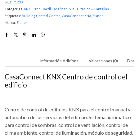
SKU:
71200
Categorías
KNX
,
Panel Táctil Casa/Piso
,
Visualización & Pantallas
Etiquetas:
Building Control Centre
,
CasaConnect KNX
,
Elsner
Marca:
Elsner
Descripción
Información Adicional
Valoraciones (0)
Docum
CasaConnect KNX Centro de control del
edificio
Centro de control de edificios KNX para el control manual y
automático de los servicios del edificio. Sistema automático
para control de sombras, control de ventilación, control de
clima ambiente, control de iluminación, módulo de seguridad.