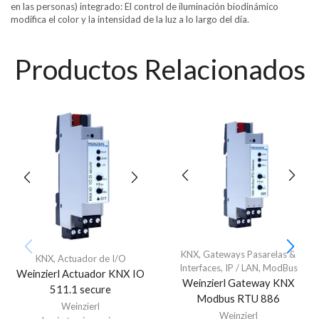
en las personas) integrado: El control de iluminación biodinámico
modifica el color y la intensidad de la luz a lo largo del día.
Productos Relacionados
KNX
,
Gateways Pasarelas &
KNX
,
Actuador de I/O
Interfaces
,
IP / LAN
,
ModBus
Weinzierl Actuador KNX IO
Weinzierl Gateway KNX
511.1 secure
Modbus RTU 886
Weinzierl
Weinzierl