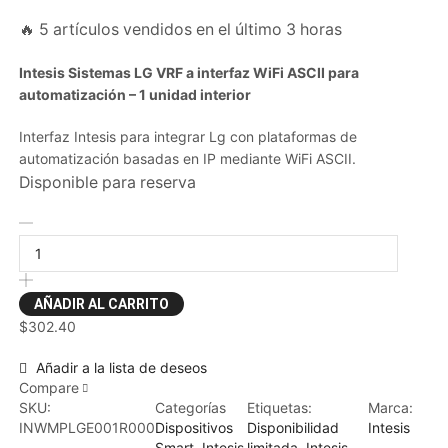
🔥 5 artículos vendidos en el último 3 horas
Intesis Sistemas LG VRF a interfaz WiFi ASCII para
automatización – 1 unidad interior
Interfaz Intesis para integrar Lg con plataformas de
automatización basadas en IP mediante WiFi ASCII.
Disponible para reserva
AÑADIR AL CARRITO
$
302.40
Añadir a la lista de deseos
Compare
SKU:
Categorías
Etiquetas:
Marca:
INWMPLGE001R000
Dispositivos
Disponibilidad
Intesis
Smart
,
Intesis
limitada
,
Intesis
,