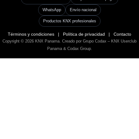
WhatsApp
Envío nacional
Productos KNX profesionales
Términos y condiciones
|
Política de privacidad
|
Contacto
Copyright © 2026
KNX Panama
. Creado por Grupo Codax –
KNX Userclub
Panama & Codax Group
.