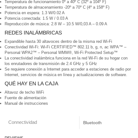
Temperatura de funcionamiento 0º a 40º C (32º a 104º F)
Temperatura de almacenamiento -20º a 70º C (4º a 158º F)
Potencia en espera: 1.3 W/0.02 A
Potencia conectada: 1.5 W / 0.03 A
Reproducción de música: 2.8 W – 10.5 W/0,03 A – 0.09 A
REDES INALÁMBRICAS
Expandible hasta 30 altavoces dentro de la misma red Wi-Fi
Conectividad Wi-Fi: Wi-Fi CERTIFIED™ 802.11 b, g, n, ac WPA™ –
Personal WPA2™ – Personal WMM®, Wi-Fi Protected Setup™
La conectividad inalámbrica funciona en la red Wi-Fi de su hogar con
los enrutadores de transmisión de 2.4 GHz y 5 GHz
Se requiere conexión a Internet para acceder a estaciones de radio por
Internet, servicios de música en línea y actualizaciones de software.
QUÉ HAY EN LA CAJA
Altavoz de techo WiFi
Fuente de alimentación
Manual de instrucciones
Connectividad
Bluetooth