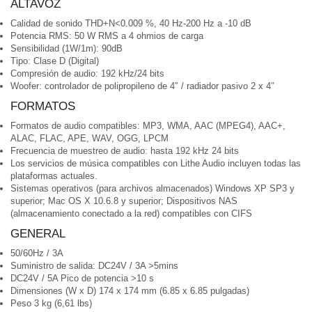
ALTAVOZ
Calidad de sonido THD+N<0.009 %, 40 Hz-200 Hz a -10 dB
Potencia RMS: 50 W RMS a 4 ohmios de carga
Sensibilidad (1W/1m): 90dB
Tipo: Clase D (Digital)
Compresión de audio: 192 kHz/24 bits
Woofer: controlador de polipropileno de 4″ / radiador pasivo 2 x 4″
FORMATOS
Formatos de audio compatibles: MP3, WMA, AAC (MPEG4), AAC+,
ALAC, FLAC, APE, WAV, OGG, LPCM
Frecuencia de muestreo de audio: hasta 192 kHz 24 bits
Los servicios de música compatibles con Lithe Audio incluyen todas las
plataformas actuales.
Sistemas operativos (para archivos almacenados) Windows XP SP3 y
superior; Mac OS X 10.6.8 y superior; Dispositivos NAS
(almacenamiento conectado a la red) compatibles con CIFS
GENERAL
50/60Hz / 3A
Suministro de salida: DC24V / 3A >5mins
DC24V / 5A Pico de potencia >10 s
Dimensiones (W x D) 174 x 174 mm (6.85 x 6.85 pulgadas)
Peso 3 kg (6,61 lbs)