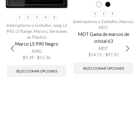
1
2
3
1
2
3
4
5
Interruptores y Enchufes
,
Marcos
,
Interruptores y Enchufes
,
Jung
,
LS
MDT
990
,
LS Range
,
Marcos
,
Versiones
MDT Gama de marcos de
en Plástico
cristal 63
Marco LS 990 Negro
MDT
JUNG
$
54.72
-
$
97.92
$
9.39
-
$
51.36
SELECCIONAR OPCIONES
SELECCIONAR OPCIONES