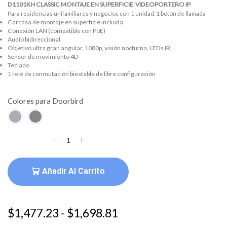
D1101KH CLASSIC MONTAJE EN SUPERFICIE VIDEOPORTERO IP
Para residencias unifamiliares y negocios con 1 unidad, 1 botón de llamada
Carcasa de montaje en superficie incluida
Conexión LAN (compatible con PoE)
Audio bidireccional
Objetivo ultra gran angular, 1080p, visión nocturna, LEDs IR
Sensor de movimiento 4D
Teclado
1 relé de conmutación biestable de libre configuración
Colores para Doorbird
Añadir Al Carrito
$
1,477.23
-
$
1,698.81