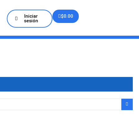
Iniciar
$
0.00
sesión