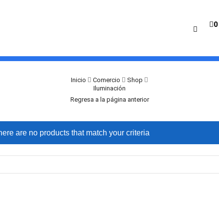
0
Inicio
Comercio
Shop
Iluminación
Regresa a la página anterior
here are no products that match your criteria