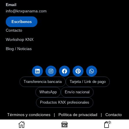
Email
info@knxpanama.com
Escríbenos
Contacto
Workshop KNX
Blog / Noticias
Transferencia bancaria
Tarjeta / Link de pago
WhatsApp
Envío nacional
Productos KNX profesionales
Términos y condiciones
|
Política de privacidad
|
Contacto
Copyright © 2026
KNX Panama
. Creado por Grupo Codax –
KNX Userclub
0
Panama & Codax Group
.